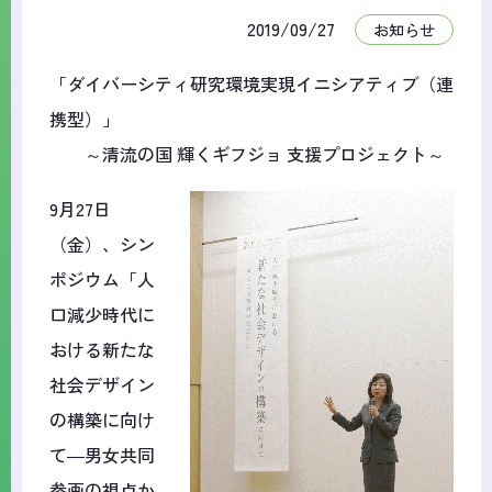
2019/09/27
お知らせ
「ダイバーシティ研究環境実現イニシアティブ（連
携型）」
～清流の国 輝くギフジョ 支援プロジェクト～
9月27日
（金）、シン
ポジウム「人
口減少時代に
おける新たな
社会デザイン
の構築に向け
て―男女共同
参画の視点か