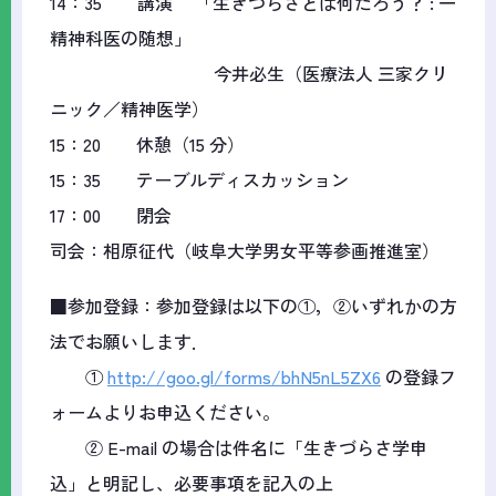
14：35 講演 「生きづらさとは何だろう？ : 一
精神科医の随想」
今井必生（医療法人 三家クリ
ニック／精神医学）
15：20 休憩（15 分）
15：35 テーブルディスカッション
17：00 閉会
司会：相原征代（岐阜大学男女平等参画推進室）
■参加登録：参加登録は以下の①，②いずれかの方
法でお願いします．
①
http://goo.gl/forms/bhN5nL5ZX6
の登録フ
ォームよりお申込ください。
② E-mail の場合は件名に「生きづらさ学申
込」と明記し、必要事項を記入の上