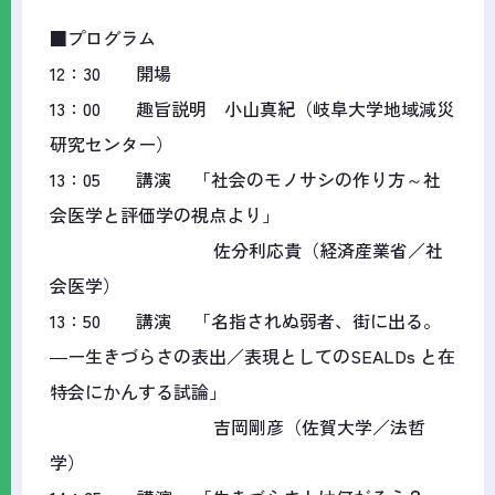
■プログラム
12：30 開場
13：00 趣旨説明 小山真紀（岐阜大学地域減災
研究センター）
13：05 講演 「社会のモノサシの作り方～社
会医学と評価学の視点より」
佐分利応貴（経済産業省／社
会医学）
13：50 講演 「名指されぬ弱者、街に出る。
―ー生きづらさの表出／表現としてのSEALDs と在
特会にかんする試論」
吉岡剛彦（佐賀大学／法哲
学）